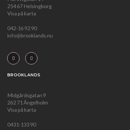
254 67 Helsingborg
Visa på karta
042-16 92 90
info@brooklands.nu
BROOKLANDS
Midgårdsgatan 9
262 71 Ängelholm
Visa på karta
0431-133 90