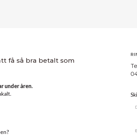
RI
 att få så bra betalt som
Te
04
ar under åren.
nkalt.
Sk
len?