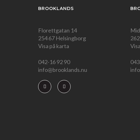
BROOKLANDS
BR
Florettgatan 14
Mid
254 67 Helsingborg
262
Visa på karta
Visa
042-16 92 90
043
info@brooklands.nu
inf