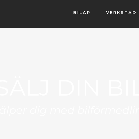
BILAR
VERKSTAD
SÄLJ DIN BI
jälper dig med bilförmedl