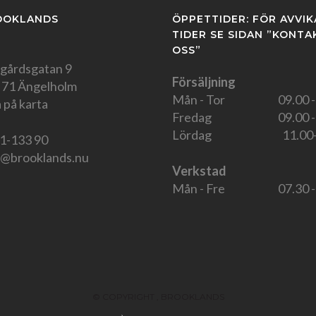
OOKLANDS
ÖPPETTIDER: FÖR AVVI
TIDER SE SIDAN ”KONTA
OSS”
gårdsgatan 9
Försäljning
 71 Ängelholm
Mån - Tor
09.00 -
 på karta
Fredag
09.00 -
Lördag
11.00
1-133 90
o@brooklands.nu
Verkstad
Mån - Fre
07.30 -
© COPYRIGHT
, BROOKLANDS