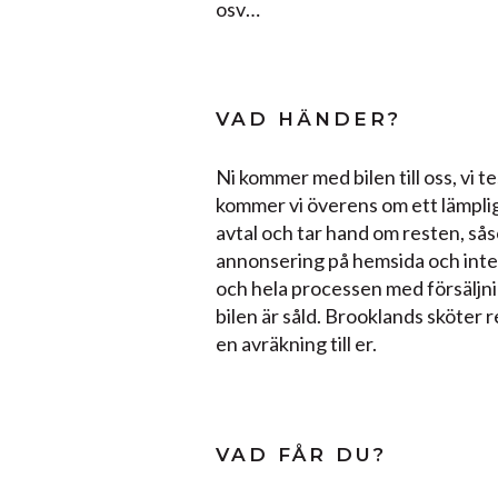
osv…
VAD HÄNDER?
Ni kommer med bilen till oss, vi 
kommer vi överens om ett lämpligt 
avtal och tar hand om resten, så
annonsering på hemsida och inter
och hela processen med försäljnin
bilen är såld. Brooklands sköter r
en avräkning till er.
VAD FÅR DU?