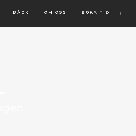
DÄCK
OM OSS
BOKA TID
L
ingen