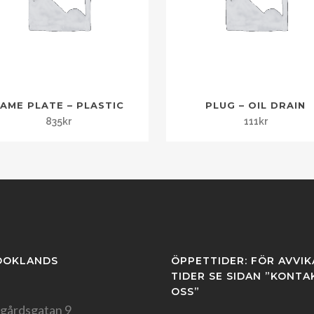
AME PLATE – PLASTIC
PLUG – OIL DRAIN
835
kr
111
kr
OOKLANDS
ÖPPETTIDER: FÖR AVVI
TIDER SE SIDAN ”KONTA
OSS”
gårdsgatan 9