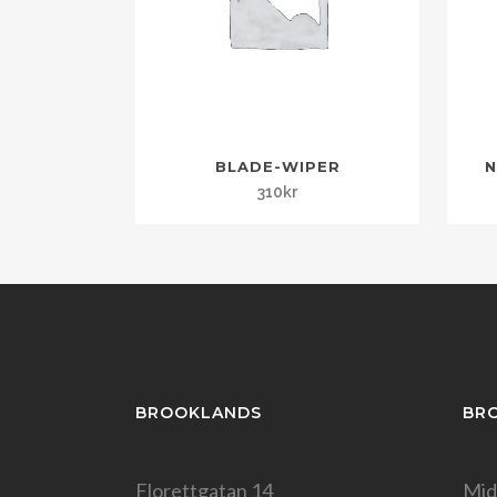
BLADE-WIPER
N
310
kr
BROOKLANDS
BR
Florettgatan 14
Mid