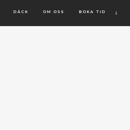
DÄCK
OM OSS
BOKA TID