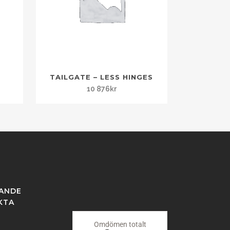
TAILGATE – LESS HINGES
10 876
kr
KANDE
KTA