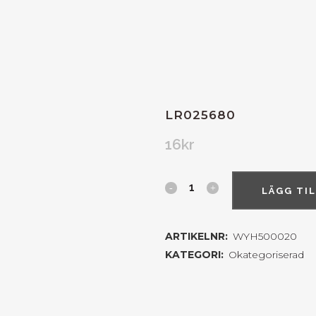
LR025680
16
kr
LÄGG TI
ARTIKELNR:
WYH500020
KATEGORI:
Okategoriserad