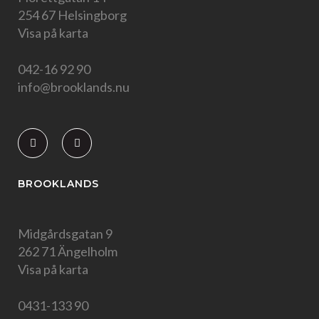
254 67 Helsingborg
Visa på karta
042-16 92 90
info@brooklands.nu
BROOKLANDS
Midgårdsgatan 9
262 71 Ängelholm
Visa på karta
0431-133 90